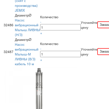
(снят с
производства)
JEMIX
ДиаметрØ
Количество
Насос
-
Уточняйте
Заказ
32486
вибрационный
цену
Малыш ЛИВНЫ
+
(Н/З)
ДиаметрØ
Количество
Насос
-
вибрационный
Уточняйте
Заказ
32487
Малыш-М
цену
ЛИВНЫ (В/З)
+
кабель 10 м