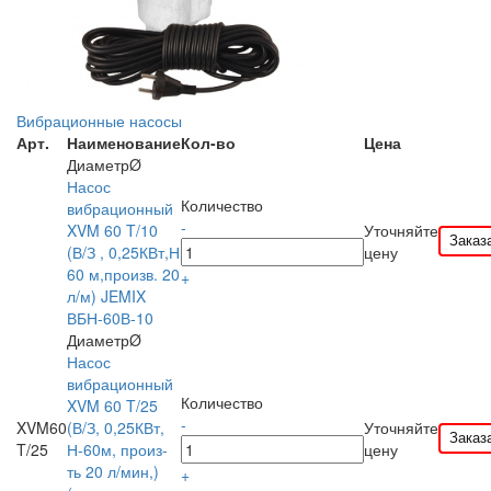
Вибрационные насосы
Арт.
Наименование
Кол-во
Цена
ДиаметрØ
Насос
Количество
вибрационный
-
XVM 60 T/10
Уточняйте
Заказ
(В/З , 0,25КВт,Н
цену
60 м,произв. 20
+
л/м) JEMIX
ВБН-60В-10
ДиаметрØ
Насос
вибрационный
Количество
XVM 60 T/25
-
XVM60
(В/З, 0,25КВт,
Уточняйте
Заказ
T/25
Н-60м, произ-
цену
ть 20 л/мин,)
+